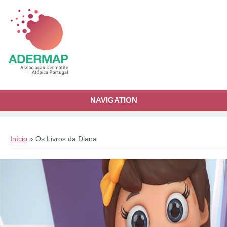
Passar para o conteúdo principal
NAVIGATION
Está aqui
Início
» Os Livros da Diana