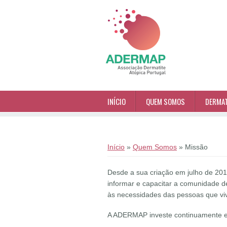
Passar para o conteúdo principal
INÍCIO
QUEM SOMOS
DERMAT
Está aqui
Início
»
Quem Somos
» Missão
Desde a sua criação em julho de 20
informar e capacitar a comunidade d
às necessidades das pessoas que vi
A ADERMAP investe continuamente e