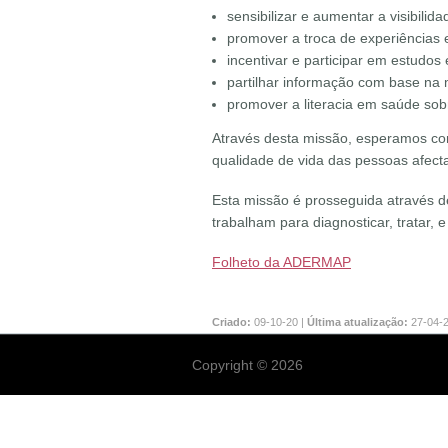
sensibilizar e aumentar a visibili
promover a troca de experiências 
incentivar e participar em estudos
partilhar informação com base na m
promover a literacia em saúde sob
Através desta missão, esperamos co
qualidade de vida das pessoas afect
Esta missão é prosseguida através d
trabalham para diagnosticar, tratar
Folheto da ADERMAP
Criado:
09-10-20 |
Última atualização:
27-04-
Copyright © 2026