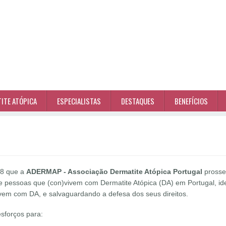
ITE ATÓPICA
ESPECIALISTAS
DESTAQUES
BENEFÍCIOS
18 que a
ADERMAP - Associação Dermatite Atópica Portugal
prosse
e pessoas que (con)vivem com Dermatite Atópica (DA) em Portugal, id
vem com DA, e salvaguardando a defesa dos seus direitos.
sforços para: