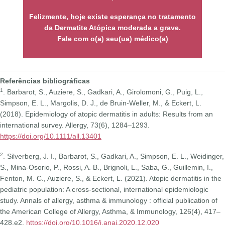
Felizmente, hoje existe esperança no tratamento
da Dermatite Atópica moderada a grave.
Fale com o(a) seu(ua) médico(a)
Referências bibliográficas
1
. Barbarot, S., Auziere, S., Gadkari, A., Girolomoni, G., Puig, L.,
Simpson, E. L., Margolis, D. J., de Bruin-Weller, M., & Eckert, L.
(2018). Epidemiology of atopic dermatitis in adults: Results from an
international survey. Allergy, 73(6), 1284–1293.
https://doi.org/10.1111/all.13401
2
. Silverberg, J. I., Barbarot, S., Gadkari, A., Simpson, E. L., Weidinger,
S., Mina-Osorio, P., Rossi, A. B., Brignoli, L., Saba, G., Guillemin, I.,
Fenton, M. C., Auziere, S., & Eckert, L. (2021). Atopic dermatitis in the
pediatric population: A cross-sectional, international epidemiologic
study. Annals of allergy, asthma & immunology : official publication of
the American College of Allergy, Asthma, & Immunology, 126(4), 417–
428.e2.
https://doi.org/10.1016/j.anai.2020.12.020